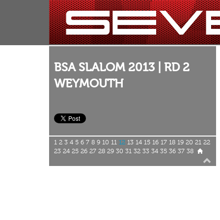
BSA SLALOM 2013 | RD 2
WEYMOUTH
1
2
3
4
5
6
7
8
9
10
11
12
13
14
15
16
17
18
19
20
21
22
23
24
25
26
27
28
29
30
31
32
33
34
35
36
37
38