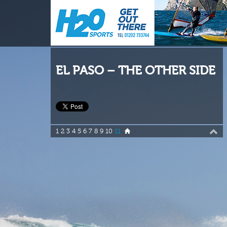
EL PASO – THE OTHER SIDE
1
2
3
4
5
6
7
8
9
10
11