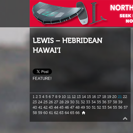
LEWIS – HEBRIDEAN
HAWAI’I
FEATURE!
1
2
3
4
5
6
7
8
9
10
11
12
13
14
15
16
17
18
19
20
21
22
23
24
25
26
27
28
29
30
31
32
33
34
35
36
37
38
39
40
41
42
43
44
45
46
47
48
49
50
51
52
53
54
55
56
57
58
59
60
61
62
63
64
65
66