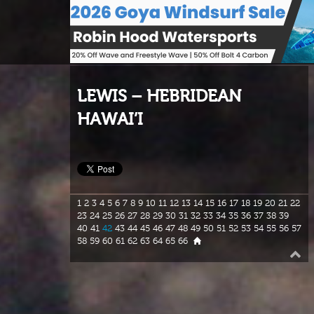
LEWIS – HEBRIDEAN
HAWAI’I
1
2
3
4
5
6
7
8
9
10
11
12
13
14
15
16
17
18
19
20
21
22
23
24
25
26
27
28
29
30
31
32
33
34
35
36
37
38
39
40
41
42
43
44
45
46
47
48
49
50
51
52
53
54
55
56
57
58
59
60
61
62
63
64
65
66